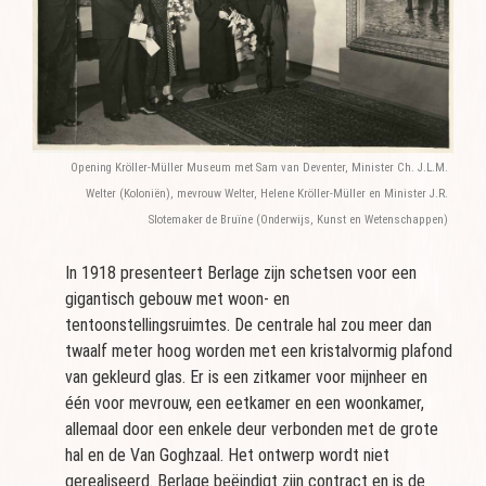
Opening Kröller-Müller Museum met Sam van Deventer, Minister Ch. J.L.M.
Welter (Koloniën), mevrouw Welter, Helene Kröller-Müller en Minister J.R.
Slotemaker de Bruïne (Onderwijs, Kunst en Wetenschappen)
In 1918 presenteert Berlage zijn schetsen voor een
gigantisch gebouw met woon- en
tentoonstellingsruimtes. De centrale hal zou meer dan
twaalf meter hoog worden met een kristalvormig plafond
van gekleurd glas. Er is een zitkamer voor mijnheer en
één voor mevrouw, een eetkamer en een woonkamer,
allemaal door een enkele deur verbonden met de grote
hal en de Van Goghzaal. Het ontwerp wordt niet
gerealiseerd. Berlage beëindigt zijn contract en is de