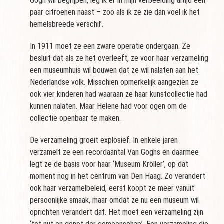
Gogh wil begrijpen, leg ik er in mijn verbeelding altijd een
paar citroenen naast – zoo als ik ze zie dan voel ik het
hemelsbreede verschil’.
In 1911 moet ze een zware operatie ondergaan. Ze
besluit dat als ze het overleeft, ze voor haar verzameling
een museumhuis wil bouwen dat ze wil nalaten aan het
Nederlandse volk. Misschien opmerkelijk aangezien ze
ook vier kinderen had waaraan ze haar kunstcollectie had
kunnen nalaten. Maar Helene had voor ogen om de
collectie openbaar te maken.
De verzameling groeit explosief. In enkele jaren
verzamelt ze een recordaantal Van Goghs en daarmee
legt ze de basis voor haar ‘Museum Kröller’, op dat
moment nog in het centrum van Den Haag. Zo verandert
ook haar verzamelbeleid, eerst koopt ze meer vanuit
persoonlijke smaak, maar omdat ze nu een museum wil
oprichten verandert dat. Het moet een verzameling zijn