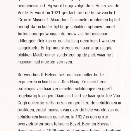
bemoeienis zat. Hij wordt opgevolgd door Henry van de
Velde. Er wordt in 1921 gestart met de bouw van het
‘Groote Museum’. Maar door financiële problemen bij het
bedrijf dat in korte tijd hoge schulden opbouwt, moet
Anton noodgedwongen de bouw van het museum
stilleggen. Ook kan er een tijdlang geen kunst worden
aangekocht. Er ligt nog steeds een aantal gezaagde
blokken Maulbronner zandsteen op de plek waar het
museum had moeten verrijzen.
Dit weerhoudt Helene niet om haar collectie te
exposeren in hun huis in Den Haag. Ze maakt een
catalogus van haar verzamelde schilderijen en geeft
regelmatig lezingen. Daarnaast laat ze haar geliefde Van
Gogh collectie zelfs reizen en geeft ze de schilderijen in
bruikleen, zodat mensen van over de hele wereld van de
schilderijen kunnen genieten. In 1927 is een grote
overzichtstentoonstelling in Bazel, Bern en Brussel.
Vanaf augustus 1928 reist de tentoonstelling, uitgebreid