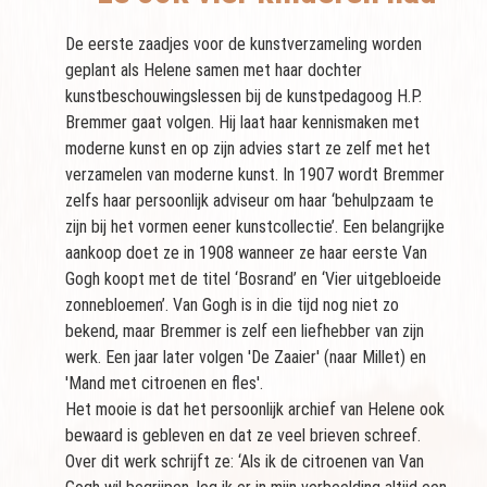
De eerste zaadjes voor de kunstverzameling worden
geplant als Helene samen met haar dochter
kunstbeschouwingslessen bij de kunstpedagoog H.P.
Bremmer gaat volgen. Hij laat haar kennismaken met
moderne kunst en op zijn advies start ze zelf met het
verzamelen van moderne kunst. In 1907 wordt Bremmer
zelfs haar persoonlijk adviseur om haar ‘behulpzaam te
zijn bij het vormen eener kunstcollectie’. Een belangrijke
aankoop doet ze in 1908 wanneer ze haar eerste Van
Gogh koopt met de titel ‘Bosrand’ en ‘Vier uitgebloeide
zonnebloemen’. Van Gogh is in die tijd nog niet zo
bekend, maar Bremmer is zelf een liefhebber van zijn
werk. Een jaar later volgen 'De Zaaier' (naar Millet) en
'Mand met citroenen en fles'.
Het mooie is dat het persoonlijk archief van Helene ook
bewaard is gebleven en dat ze veel brieven schreef.
Over dit werk schrijft ze: ‘Als ik de citroenen van Van