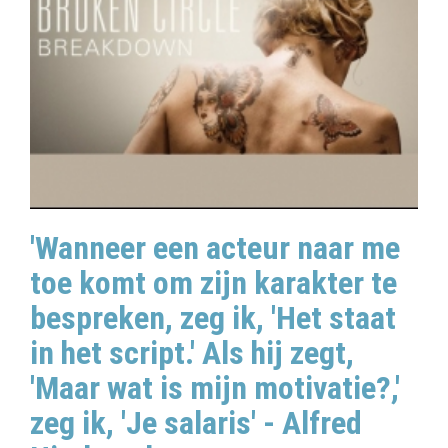
'Wanneer een acteur naar me
toe komt om zijn karakter te
bespreken, zeg ik, 'Het staat
in het script.' Als hij zegt,
'Maar wat is mijn motivatie?,'
zeg ik, 'Je salaris' - Alfred