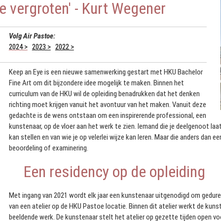
te vergroten' - Kurt Wegener
Volg Air Pastoe:
2024 >
2023 >
2022 >
Keep an Eye is een nieuwe samenwerking gestart met HKU Bachelor
Fine Art om dit bijzondere idee mogelijk te maken. Binnen het
curriculum van de HKU wil de opleiding benadrukken dat het denken
richting moet krijgen vanuit het avontuur van het maken. Vanuit deze
gedachte is de wens ontstaan om een inspirerende professional, een
kunstenaar, op de vloer aan het werk te zien. Iemand die je deelgenoot laat
kan stellen en van wie je op velerlei wijze kan leren. Maar die anders dan e
beoordeling of examinering.
Een residency op de opleiding
Met ingang van 2021 wordt elk jaar een kunstenaar uitgenodigd om gedure
van een atelier op de HKU Pastoe locatie. Binnen dit atelier werkt de kun
beeldende werk. De kunstenaar stelt het atelier op gezette tijden open v