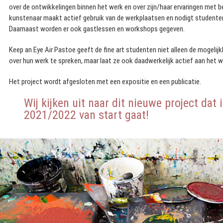
over de ontwikkelingen binnen het werk en over zijn/haar ervaringen met 
kunstenaar maakt actief gebruik van de werkplaatsen en nodigt studenten
Daarnaast worden er ook gastlessen en workshops gegeven.
Keep an Eye Air Pastoe geeft de fine art studenten niet alleen de mogeli
over hun werk te spreken, maar laat ze ook daadwerkelijk actief aan het wer
Het project wordt afgesloten met een expositie en een publicatie.
Wij kijken uit naar dit nieuwe project dat 
2021/2022 van start gaat!