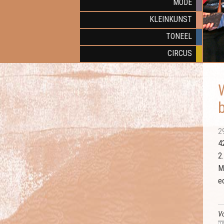
MODE
KLEINKUNST
TONEEL
CIRCUS
2
4
2
M
e
Vo