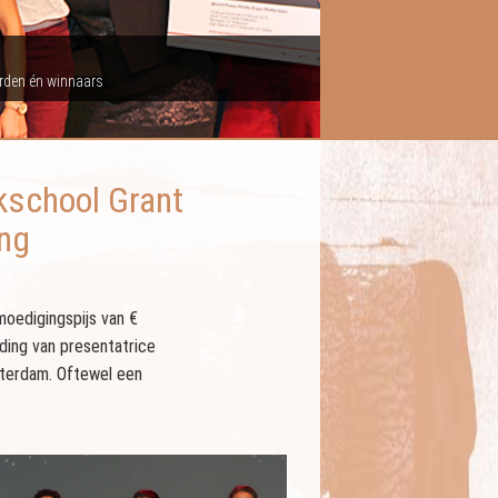
rden én winnaars
kschool Grant
ing
moedigingspijs van €
iding van presentatrice
tterdam. Oftewel een