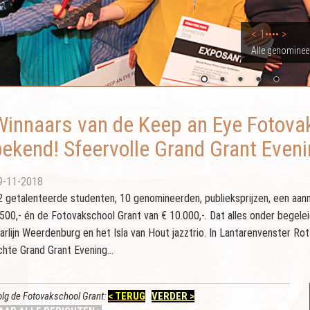
< 1•••• >
Alle genominee
Winnaars van de Keep an Eye Fotova
bekend! Sfeervolle Grand Grant Even
9-11-2018
2 getalenteerde studenten, 10 genomineerden, publieksprijzen, een aan
.500,- én de Fotovakschool Grant van € 10.000,-. Dat alles onder begele
arlijn Weerdenburg en het Isla van Hout jazztrio. In Lantarenvenster Ro
chte Grand Grant Evening...
lg de Fotovakschool Grant:
< TERUG
VERDER >