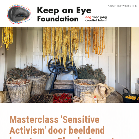
Masterclass 'Sensitive
Activism' door beeldend