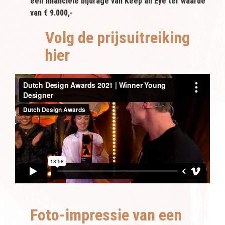
een financiële bijdrage van Keep an Eye ter waarde
van € 9.000,-
Volg de prijsuitreiking
hier
Foto-impressie van een