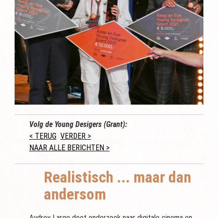
Volg de Young Desigers (Grant):
< TERUG
VERDER >
NAAR ALLE BERICHTEN >
Realistisch ... maar dan
andersom
Audrey Large doet onderzoek naar digitale cinema en