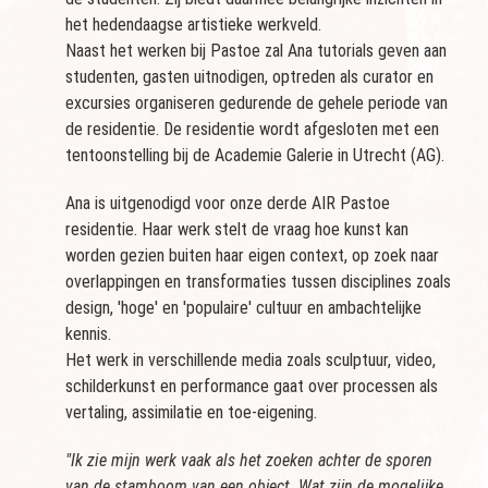
het hedendaagse artistieke werkveld.
Naast het werken bij Pastoe zal Ana tutorials geven aan
studenten, gasten uitnodigen, optreden als curator en
excursies organiseren gedurende de gehele periode van
de residentie. De residentie wordt afgesloten met een
tentoonstelling bij de Academie Galerie in Utrecht (AG).
Ana is uitgenodigd voor onze derde AIR Pastoe
residentie. Haar werk stelt de vraag hoe kunst kan
worden gezien buiten haar eigen context, op zoek naar
overlappingen en transformaties tussen disciplines zoals
design, 'hoge' en 'populaire' cultuur en ambachtelijke
kennis.
Het werk in verschillende media zoals sculptuur, video,
schilderkunst en performance gaat over processen als
vertaling, assimilatie en toe-eigening.
"Ik zie mijn werk vaak als het zoeken achter de sporen
van de stamboom van een object. Wat zijn de mogelijke