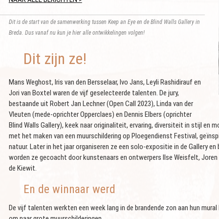
Dit is de start van de samenwerking tussen Keep an Eye en de Blind Walls Gallery in
Breda. Dus vanaf nu kun je hier alle ontwikkelingen volgen!
Dit zijn ze!
Mans Weghost, Iris van den Bersselaar, Ivo Jans, Leyli Rashidirauf en
Jori van Boxtel waren de vijf geselecteerde talenten. De jury,
bestaande uit Robert Jan Lechner (Open Call 2023), Linda van der
Vleuten (mede-oprichter Opperclaes) en Dennis Elbers (oprichter
Blind Walls Gallery), keek naar originaliteit, ervaring, diversiteit in stijl e
met het maken van een muurschildering op Ploegendienst Festival, geïnsp
natuur. Later in het jaar organiseren ze een solo-expositie in de Gallery en 
worden ze gecoacht door kunstenaars en ontwerpers Ilse Weisfelt, Jore
de Kiewit.
En de winnaar werd
De vijf talenten werkten een week lang in de brandende zon aan hun mural 
om naar grote muurschilderingen.