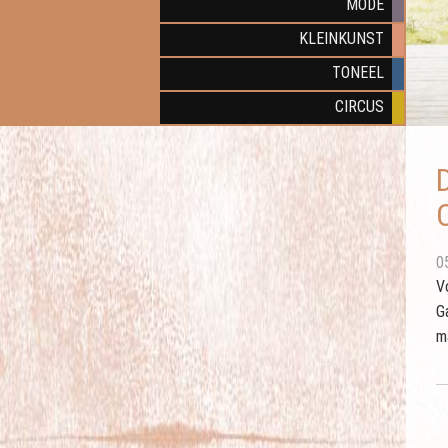
MODE
KLEINKUNST
TONEEL
CIRCUS
0
V
Ga
m